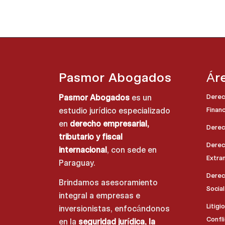
Pasmor Abogados
Ár
Pasmor Abogados
es un
Derec
estudio jurídico especializado
Finan
en
derecho empresarial,
Derech
tributario y fiscal
Derech
internacional
, con sede en
Extra
Paraguay.
Derec
Brindamos asesoramiento
Social
integral a empresas e
Litigi
inversionistas, enfocándonos
Confl
en la
seguridad jurídica, la