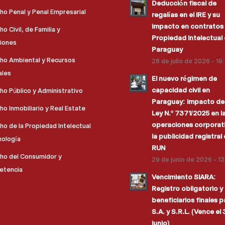
Deducción fiscal de
ho Penal y Penal Empresarial
regalías en el IRE y su
impacto en contratos
o Civil, de Familia y
Propiedad Intelectual
iones
Paraguay
ho Ambiental y Recursos
28 de julio de 2026 - 19
ales
El nuevo régimen de
capacidad civil en
ho Público y Administrativo
Paraguay: impacto de 
o Inmobiliario y Real Estate
Ley N.º 7371/2025 en l
operaciones corporati
ho de la Propiedad Intelectual
la publicidad registral 
nología
RUN
ho del Consumidor y
29 de junio de 2026 - 1
etencia
Vencimiento SIARA:
Registro obligatorio y
beneficiarios finales p
S.A. y S.R.L. (Vence el
junio)