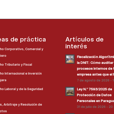
eas de práctica
Artículos de
interés
ho Corporativo, Comercial y
ciero
Fiscalización Algorítm
la DNIT: Cómo auditar 
o Tributario y Fiscal
procesos internos de 
o Internacional e Inversión
empresa antes que el 
njera
7 de agosto de 2026 - 
ho Laboral y de la Seguridad
Ley N.º 7593/2025 de
Protección de Datos
Personales en Paragu
os, Arbitraje y Resolución de
31 de julio de 2026 - 20
ictos