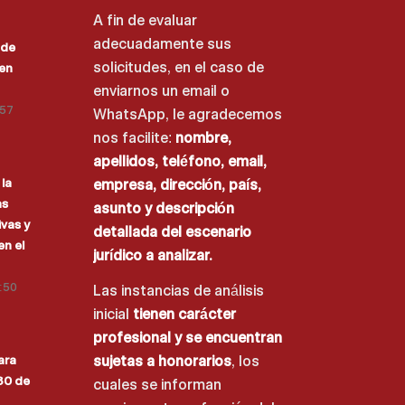
A fin de evaluar
adecuadamente sus
 de
solicitudes, en el caso de
 en
enviarnos un email o
:57
WhatsApp, le agradecemos
nos facilite:
nombre,
apellidos, teléfono, email,
la
empresa, dirección, país,
as
asunto y descripción
vas y
detallada del escenario
en el
jurídico a analizar.
3:50
Las instancias de análisis
inicial
tienen carácter
profesional y se encuentran
ara
sujetas a honorarios
, los
 30 de
cuales se informan