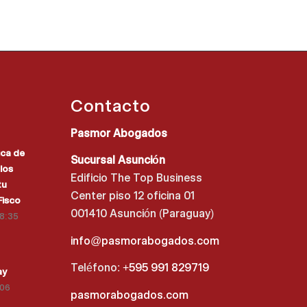
Contacto
Pasmor Abogados
ica de
Sucursal Asunción
los
Edificio The Top Business
tu
Center piso 12 oficina 01
Fisco
001410 Asunción (Paraguay)
18:35
info@pasmorabogados.com
Teléfono:
+595 991 829719
ay
:06
pasmorabogados.com