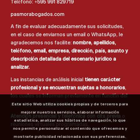
Teléfono:
+595 991 829719
pasmorabogados.com
A fin de evaluar adecuadamente sus solicitudes,
en el caso de enviarnos un email o WhatsApp, le
agradecemos nos facilite:
nombre, apellidos,
teléfono, email, empresa, dirección, país, asunto y
descripción detallada del escenario jurídico a
analizar.
Las instancias de análisis inicial
tienen carácter
profesional y se encuentran sujetas a honorarios
,
los cuales se informan previamente en función del
alcance y la complejidad del caso.
Este sitio Web utiliza cookies propias y de terceros para
mejorar nuestros servicios, elaborar información
Atención presencial y telefónica con cita previa
o
estadística, analizar sus hábitos de navegación, lo que
reuniones virtuales programadas.
nos permite personalizar el contenido que ofrecemos y
mostrarle publicidad relacionada con sus preferencias.