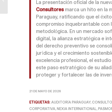
La presentación oficial de la nuev
N.º 283/2026): El
nuevo canal de...
Consultores
marca un hito en la m
Paraguay, ratificando que el éxit
compromiso inquebrantable con la 
metodológica. En un mercado sofi
digital, la alianza estratégica e i
del derecho preventivo se consol
jurídica y el crecimiento sostenib
excelencia profesional, el estudi
este paso estratégico de su alia
proteger y fortalecer las de invers
21 DE MAYO DE 2026
ETIQUETAS:
AUDITORÍA PARAGUAY
,
CONSULTOR
CORPORATIVA
,
NEXIA INTERNATIONAL
,
PASMO