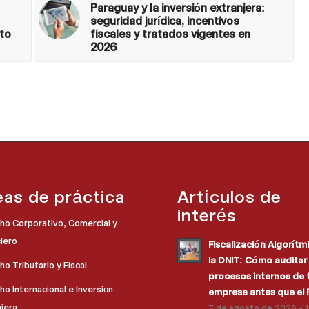
Paraguay y la inversión extranjera:
seguridad jurídica, incentivos
cto
fiscales y tratados vigentes en
2026
eas de práctica
Artículos de
interés
ho Corporativo, Comercial y
ciero
Fiscalización Algorítm
la DNIT: Cómo auditar 
o Tributario y Fiscal
procesos internos de 
o Internacional e Inversión
empresa antes que el 
njera
7 de agosto de 2026 - 