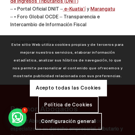
de Ingresos Tributarios (DNIT)
– • Portal Oficial DNIT –
e-Kuatia’í
y
Marangatu
– • Foro Global OCDE – Transparencia e
Intercambio de Información Fiscal
12 DE NOVIEMBRE DE 2025
Este sitio Web utiliza cookies propias y de terceros para
mejorar nuestros servicios, elaborar información
estadística, analizar sus hábitos de navegación, lo que
nos permite personalizar el contenido que ofrecemos y
mostrarle publicidad relacionada con sus preferencias.
Acepto todas las Cookies
Política de Cookies
Pasmor Abogados
1
Pasmor Abogados
es un estudio jurídico
Configuración general
especializado en
derecho empresarial, tributario y