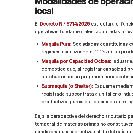
Modalidades de operació
local
El
Decreto N.º 5714/2026
estructura el func
operativas fundamentales, adaptadas a las n
Maquila Pura:
Sociedades constituidas con
régimen, canalizando el 100% de su produc
Maquila por Capacidad Ociosa:
Industria
doméstico que, al registrar capacidad pro
aprobación de un programa para destinar
Submaquila (o Shelter):
Esquema mediante
registrada subcontrata a un taller o indu
productivos parciales, los cuales se inte
Bajo la perspectiva del derecho tributario 
temporal de materias primas no constituyen 
condicionada a la efectiva salida del país d