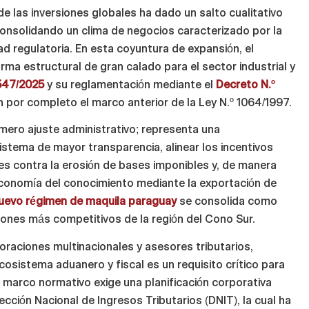
e las inversiones globales ha dado un salto cualitativo
 consolidando un clima de negocios caracterizado por la
ad regulatoria. En esta coyuntura de expansión, el
ma estructural de gran calado para el sector industrial y
7547/2025
y su reglamentación mediante el
Decreto N.º
 por completo el marco anterior de la Ley N.º 1064/1997.
 mero ajuste administrativo; representa una
istema de mayor transparencia, alinear los incentivos
les contra la erosión de bases imponibles y, de manera
a economía del conocimiento mediante la exportación de
uevo régimen de maquila paraguay
se consolida como
iones más competitivos de la región del Cono Sur.
oraciones multinacionales y asesores tributarios,
osistema aduanero y fiscal es un requisito crítico para
o marco normativo exige una planificación corporativa
ección Nacional de Ingresos Tributarios (DNIT), la cual ha