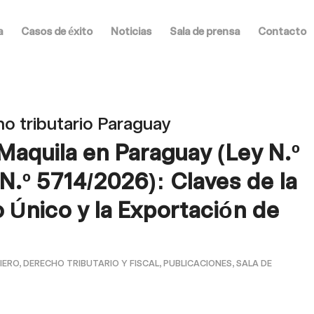
a
Casos de éxito
Noticias
Sala de prensa
Contacto
o tributario Paraguay
Maquila en Paraguay (Ley N.º
.º 5714/2026): Claves de la
o Único y la Exportación de
IERO
,
DERECHO TRIBUTARIO Y FISCAL
,
PUBLICACIONES
,
SALA DE