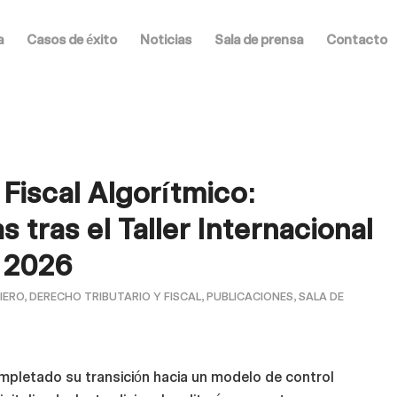
a
Casos de éxito
Noticias
Sala de prensa
Contacto
 Fiscal Algorítmico:
 tras el Taller Internacional
 2026
IERO
,
DERECHO TRIBUTARIO Y FISCAL
,
PUBLICACIONES
,
SALA DE
completado su transición hacia un modelo de control