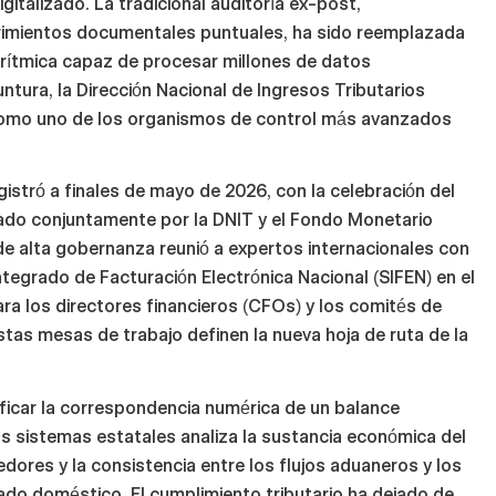
italizado. La tradicional auditoría ex-post,
uerimientos documentales puntuales, ha sido reemplazada
gorítmica capaz de procesar millones de datos
ntura, la Dirección Nacional de Ingresos Tributarios
 como uno de los organismos de control más avanzados
istró a finales de mayo de 2026, con la celebración del
zado conjuntamente por la DNIT y el Fondo Monetario
 de alta gobernanza reunió a expertos internacionales con
Integrado de Facturación Electrónica Nacional (SIFEN) en el
ara los directores financieros (CFOs) y los comités de
stas mesas de trabajo definen la nueva hoja de ruta de la
rificar la correspondencia numérica de un balance
e los sistemas estatales analiza la sustancia económica del
edores y la consistencia entre los flujos aduaneros y los
ado doméstico. El cumplimiento tributario ha dejado de