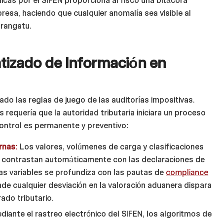
nicas por el SIFEN proporciona al fisco una bitácora
resa, haciendo que cualquier anomalía sea visible al
arangatu.
tizado de Información en
ado las reglas de juego de las auditorías impositivas.
 requería que la autoridad tributaria iniciara un proceso
 control es permanente y preventivo:
rnas:
Los valores, volúmenes de carga y clasificaciones
e contrastan automáticamente con las declaraciones de
stas variables se profundiza con las pautas de
compliance
nde cualquier desviación en la valoración aduanera dispara
ado tributario.
iante el rastreo electrónico del SIFEN, los algoritmos de