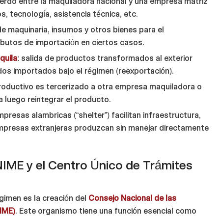
uerdo entre la maquiladora nacional y una empresa matriz
, tecnología, asistencia técnica, etc.
de maquinaria, insumos y otros bienes para el
ibutos de importación en ciertos casos.
quila
: salida de productos transformados al exterior
dos importados bajo el régimen (reexportación).
roductivo es tercerizado a otra empresa maquiladora o
luego reintegrar el producto.
presas alambricas (“shelter”) facilitan infraestructura,
mpresas extranjeras produzcan sin manejar directamente
CNIME y el Centro Único de Trámites
gimen es la creación del
Consejo Nacional de las
IME)
. Este organismo tiene una función esencial como