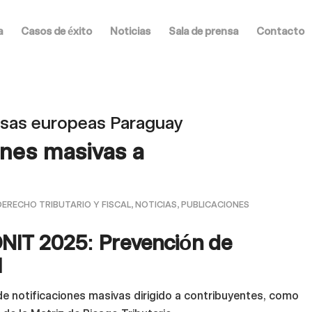
a
Casos de éxito
Noticias
Sala de prensa
Contacto
sas europeas Paraguay
ones masivas a
DERECHO TRIBUTARIO Y FISCAL
,
NOTICIAS
,
PUBLICACIONES
DNIT 2025: Prevención de
l
de notificaciones masivas dirigido a contribuyentes, como