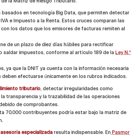
de la Matriz de Riesgo Tributario.
basados en tecnología Big Data, que permiten detectar
 IVA e Impuesto a la Renta. Estos cruces comparan las
con los datos que los emisores de facturas remiten al
ne de un plazo de diez días hábiles para rectificar
o saldar impuestos, conforme al artículo 189 de la
Ley N.º
es, ya que la DNIT ya cuenta con la información necesaria
es deben efectuarse únicamente en los rubros indicados.
imiento tributario
, detectar irregularidades como
 la transparencia y la trazabilidad de las operaciones
ndebido de comprobantes.
ta 70.000 contribuyentes podría estar bajo la matriz de
n.
a
asesoría especializada
resulta indispensable. En
Pasmor