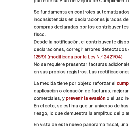
parte de su Plan de Mejora de Cumplimiento 
Se fundamenta en controles automatizados 
inconsistencias en declaraciones juradas de
compras declaradas por los contribuyentes 
fisco.
Desde la notificación, el contribuyente dispo
declaraciones, corregir errores detectados 
125/91 (modificada por la Ley N.º 2421/04).
No se requiere presentar facturas adicional
en sus propios registros. Las rectificacion
La medida tiene por objeto reforzar el
cumpl
duplicación o clonación de facturas, mejorar
comerciales, y
prevenir la evasión
o el uso i
En efecto, se estima que un universo de has
riesgo, lo que demuestra la amplitud del pla
En vista de este nuevo panorama fiscal, un