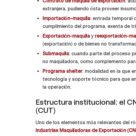
Contrato de maquila de exportación
: ac
extranjera, pudiendo ésta proveer insumos
Importación-maquila
: entrada temporal 
cumplimiento del programa, exenta de tr
Exportación-maquila
y
reexportación-ma
(exportación) o de bienes no transforma
Submaquila
: cuando parte del proceso p
no maquiladora, como complemento para 
Programa shelter
: modalidad en la que em
tecnología y soporte técnico para que e
la operación.
Estructura institucional: el 
(CUT)
Uno de los elementos más relevantes del ré
Industrias Maquiladoras de Exportación (CN