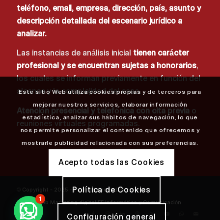
teléfono, email, empresa, dirección, país, asunto y
descripción detallada del escenario jurídico a
analizar.
Las instancias de análisis inicial
tienen carácter
profesional y se encuentran sujetas a honorarios
,
los cuales se informan previamente en función del
alcance y la complejidad del caso.
Este sitio Web utiliza cookies propias y de terceros para
mejorar nuestros servicios, elaborar información
Atención presencial y telefónica con cita previa
o
estadística, analizar sus hábitos de navegación, lo que
reuniones virtuales programadas.
nos permite personalizar el contenido que ofrecemos y
mostrarle publicidad relacionada con sus preferencias.
Acepto todas las Cookies
Política de Cookies
© Copyright - 2025 - Pasmor Abogados
1
Diseño Web
Marketing digital
FF Informática y Comunicación
Configuración general