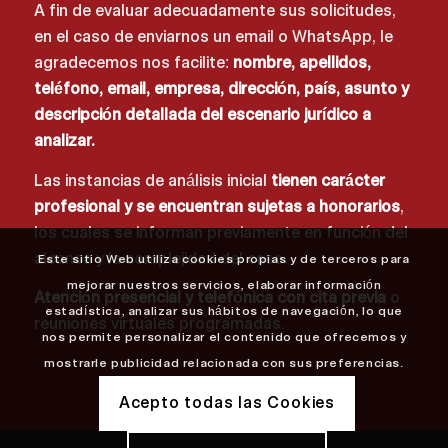
A fin de evaluar adecuadamente sus solicitudes,
en el caso de enviarnos un email o WhatsApp, le
agradecemos nos facilite:
nombre, apellidos,
teléfono, email, empresa, dirección, país, asunto y
descripción detallada del escenario jurídico a
analizar.
Las instancias de análisis inicial
tienen carácter
profesional y se encuentran sujetas a honorarios
,
los cuales se informan previamente en función del
alcance y la complejidad del caso.
Este sitio Web utiliza cookies propias y de terceros para
mejorar nuestros servicios, elaborar información
Atención presencial y telefónica con cita previa
o
estadística, analizar sus hábitos de navegación, lo que
reuniones virtuales programadas.
nos permite personalizar el contenido que ofrecemos y
mostrarle publicidad relacionada con sus preferencias.
Acepto todas las Cookies