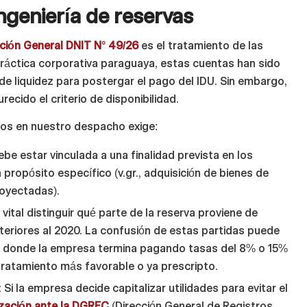
ingeniería de reservas
ción General DNIT N° 49/26
es el tratamiento de las
 práctica corporativa paraguaya, estas cuentas han sido
e liquidez para postergar el pago del IDU. Sin embargo,
urecido el criterio de disponibilidad.
mos en nuestro despacho exige:
be estar vinculada a una finalidad prevista en los
propósito específico (v.gr., adquisición de bienes de
royectadas).
vital distinguir qué parte de la reserva proviene de
anteriores al 2020. La confusión de estas partidas puede
ia, donde la empresa termina pagando tasas del 8% o 15%
tratamiento más favorable o ya prescripto.
:
Si la empresa decide capitalizar utilidades para evitar el
ización ante la DGREC
(Dirección General de Registros