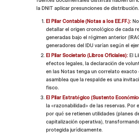
fuentes documentales distintas hablen un id
la DNIT aplicar presunciones de distribución
El Pilar Contable (Notas a los EE.FF.):
No 
detallar el origen cronológico de cada r
generadas bajo el régimen anterior (IRAC
generadores del IDU varían según el ejer
El Pilar Societario (Libros Oficiales):
El L
efectos legales, la declaración de volu
en las Notas tenga un correlato exacto 
asamblea que la respalde es una invitaci
fisco.
El Pilar Estratégico (Sustento Económic
la «razonabilidad» de las reservas. Por e
por qué se retienen utilidades (planes
capitalización operativa), transformand
protegida jurídicamente.