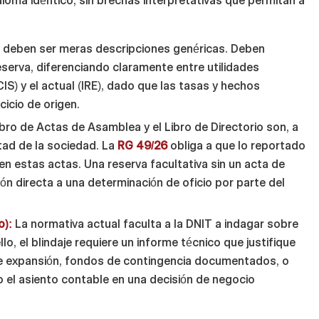
ioma idéntico, sin brechas interpretativas que permitan a
.
deben ser meras descripciones genéricas. Deben
eserva, diferenciando claramente entre utilidades
IS) y el actual (IRE), dado que las tasas y hechos
cicio de origen.
ibro de Actas de Asamblea y el Libro de Directorio son, a
ntad de la sociedad. La
RG 49/26
obliga a que lo reportado
en estas actas. Una reserva facultativa sin un acta de
ón directa a una determinación de oficio por parte del
o):
La normativa actual faculta a la DNIT a indagar sobre
llo, el blindaje requiere un informe técnico que justifique
 de expansión, fondos de contingencia documentados, o
o el asiento contable en una decisión de negocio