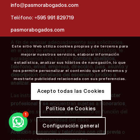
info@pasmorabogados.com
Teléfono:
+595 991 829719
pasmorabogados.com
A fin de evaluar adecuadamente sus solicitudes,
Este sitio Web utiliza cookies propias y de terceros para
en el caso de enviarnos un email o WhatsApp, le
mejorar nuestros servicios, elaborar información
agradecemos nos facilite:
nombre, apellidos,
estadística, analizar sus hábitos de navegación, lo que
teléfono, email, empresa, dirección, país, asunto y
nos permite personalizar el contenido que ofrecemos y
descripción detallada del escenario jurídico a
mostrarle publicidad relacionada con sus preferencias.
analizar.
Acepto todas las Cookies
Las instancias de análisis inicial
tienen carácter
profesional y se encuentran sujetas a honorarios
,
Política de Cookies
los cuales se informan previamente en función del
1
alcance y la complejidad del caso.
Configuración general
Atención presencial y telefónica con cita previa
o