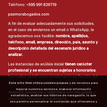
Teléfono:
+595 991 829719
pasmorabogados.com
A fin de evaluar adecuadamente sus solicitudes,
en el caso de enviarnos un email o WhatsApp, le
agradecemos nos facilite:
nombre, apellidos,
teléfono, email, empresa, dirección, país, asunto y
descripción detallada del escenario jurídico a
analizar.
Las instancias de análisis inicial
tienen carácter
profesional y se encuentran sujetas a honorarios
,
los cuales se informan previamente en función del
alcance y la complejidad del caso.
Este sitio Web utiliza cookies propias y de terceros para
mejorar nuestros servicios, elaborar información
Atención presencial y telefónica con cita previa
o
estadística, analizar sus hábitos de navegación, lo que
reuniones virtuales programadas.
nos permite personalizar el contenido que ofrecemos y