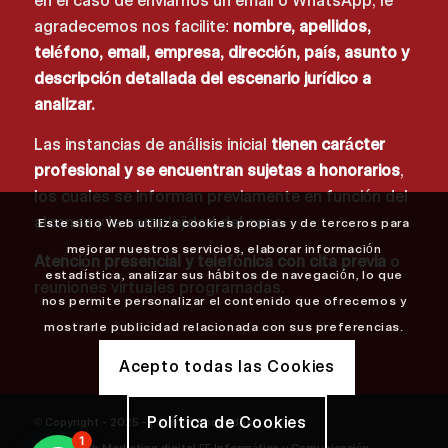
en el caso de enviarnos un email o WhatsApp, le
agradecemos nos facilite:
nombre, apellidos,
teléfono, email, empresa, dirección, país, asunto y
descripción detallada del escenario jurídico a
analizar.
Las instancias de análisis inicial
tienen carácter
profesional y se encuentran sujetas a honorarios
,
los cuales se informan previamente en función del
alcance y la complejidad del caso.
Este sitio Web utiliza cookies propias y de terceros para
mejorar nuestros servicios, elaborar información
Atención presencial y telefónica con cita previa
o
estadística, analizar sus hábitos de navegación, lo que
reuniones virtuales programadas.
nos permite personalizar el contenido que ofrecemos y
mostrarle publicidad relacionada con sus preferencias.
Acepto todas las Cookies
Política de Cookies
© Copyright - 2025 - Pasmor Abogados
1