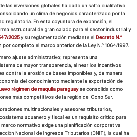
e las inversiones globales ha dado un salto cualitativo
 consolidando un clima de negocios caracterizado por la
ad regulatoria. En esta coyuntura de expansión, el
ma estructural de gran calado para el sector industrial y
7547/2025
y su reglamentación mediante el
Decreto N.º
 por completo el marco anterior de la Ley N.º 1064/1997.
 mero ajuste administrativo; representa una
istema de mayor transparencia, alinear los incentivos
les contra la erosión de bases imponibles y, de manera
a economía del conocimiento mediante la exportación de
uevo régimen de maquila paraguay
se consolida como
iones más competitivos de la región del Cono Sur.
oraciones multinacionales y asesores tributarios,
osistema aduanero y fiscal es un requisito crítico para
o marco normativo exige una planificación corporativa
ección Nacional de Ingresos Tributarios (DNIT), la cual ha