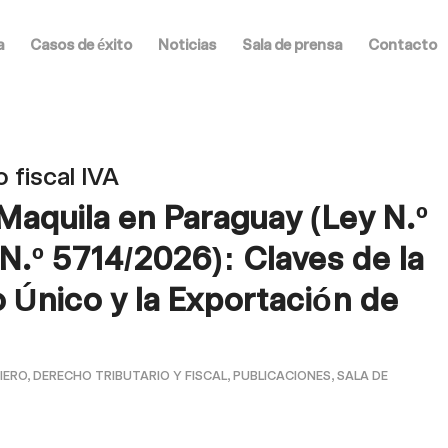
a
Casos de éxito
Noticias
Sala de prensa
Contacto
o fiscal IVA
Maquila en Paraguay (Ley N.º
.º 5714/2026): Claves de la
o Único y la Exportación de
IERO
,
DERECHO TRIBUTARIO Y FISCAL
,
PUBLICACIONES
,
SALA DE