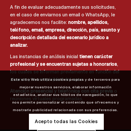
A fin de evaluar adecuadamente sus solicitudes,
en el caso de enviarnos un email o WhatsApp, le
agradecemos nos facilite:
nombre, apellidos,
teléfono, email, empresa, dirección, país, asunto y
descripción detallada del escenario jurídico a
analizar.
Las instancias de análisis inicial
tienen carácter
profesional y se encuentran sujetas a honorarios
,
los cuales se informan previamente en función del
alcance y la complejidad del caso.
Este sitio Web utiliza cookies propias y de terceros para
mejorar nuestros servicios, elaborar información
Atención presencial y telefónica con cita previa
o
estadística, analizar sus hábitos de navegación, lo que
reuniones virtuales programadas.
nos permite personalizar el contenido que ofrecemos y
mostrarle publicidad relacionada con sus preferencias.
Acepto todas las Cookies