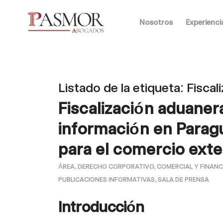
Nosotros
Experienci
Listado de la etiqueta:
Fiscal
Fiscalización aduanera
información en Paragu
para el comercio exte
ÁREA
,
DERECHO CORPORATIVO, COMERCIAL Y FINANC
PUBLICACIONES INFORMATIVAS
,
SALA DE PRENSA
Introducción