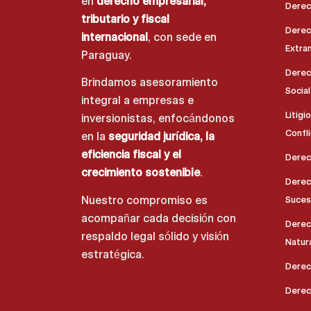
en
derecho empresarial,
Derech
tributario y fiscal
Derech
internacional
, con sede en
Extra
Paraguay.
Derec
Brindamos asesoramiento
Social
integral a empresas e
Litigi
inversionistas, enfocándonos
Confl
en la
seguridad jurídica, la
eficiencia fiscal y el
Derec
crecimiento sostenible
.
Derech
Nuestro compromiso es
Suces
acompañar cada decisión con
Derec
respaldo legal sólido y visión
Natur
estratégica.
Derec
Derech