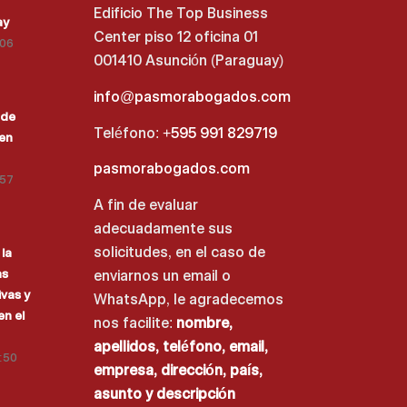
Edificio The Top Business
ay
Center piso 12 oficina 01
:06
001410 Asunción (Paraguay)
info@pasmorabogados.com
 de
Teléfono:
+595 991 829719
 en
pasmorabogados.com
:57
A fin de evaluar
adecuadamente sus
solicitudes, en el caso de
la
as
enviarnos un email o
vas y
WhatsApp, le agradecemos
en el
nos facilite:
nombre,
apellidos, teléfono, email,
3:50
empresa, dirección, país,
asunto y descripción