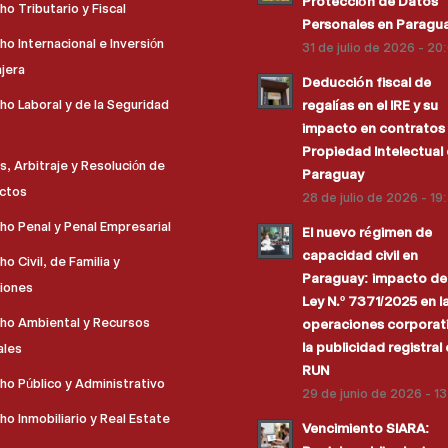
Protección de Datos
o Tributario y Fiscal
Personales en Paragu
o Internacional e Inversión
31 de julio de 2026 - 20
njera
Deducción fiscal de
ho Laboral y de la Seguridad
regalías en el IRE y su
impacto en contratos
Propiedad Intelectual
os, Arbitraje y Resolución de
Paraguay
ictos
28 de julio de 2026 - 19
ho Penal y Penal Empresarial
El nuevo régimen de
capacidad civil en
o Civil, de Familia y
Paraguay: impacto de 
iones
Ley N.º 7371/2025 en l
ho Ambiental y Recursos
operaciones corporati
la publicidad registral 
ales
RUN
ho Público y Administrativo
29 de junio de 2026 - 1
o Inmobiliario y Real Estate
Vencimiento SIARA: