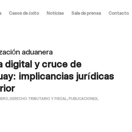
a
Casos de éxito
Noticias
Sala de prensa
Contacto
ización aduanera
 digital y cruce de
ay: implicancias jurídicas
rior
IERO
,
DERECHO TRIBUTARIO Y FISCAL
,
PUBLICACIONES
,