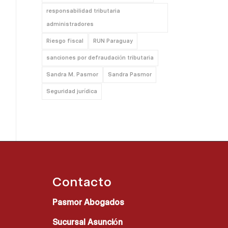
responsabilidad tributaria
administradores
Riesgo fiscal
RUN Paraguay
sanciones por defraudación tributaria
Sandra M. Pasmor
Sandra Pasmor
Seguridad jurídica
Contacto
Pasmor Abogados
Sucursal Asunción