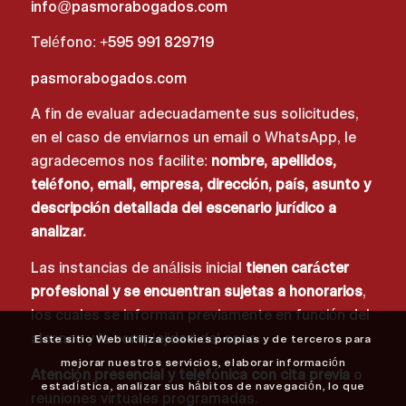
info@pasmorabogados.com
Teléfono:
+595 991 829719
pasmorabogados.com
A fin de evaluar adecuadamente sus solicitudes,
en el caso de enviarnos un email o WhatsApp, le
agradecemos nos facilite:
nombre, apellidos,
teléfono, email, empresa, dirección, país, asunto y
descripción detallada del escenario jurídico a
analizar.
Las instancias de análisis inicial
tienen carácter
profesional y se encuentran sujetas a honorarios
,
los cuales se informan previamente en función del
alcance y la complejidad del caso.
Este sitio Web utiliza cookies propias y de terceros para
mejorar nuestros servicios, elaborar información
Atención presencial y telefónica con cita previa
o
estadística, analizar sus hábitos de navegación, lo que
reuniones virtuales programadas.