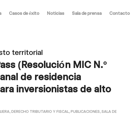
a
Casos de éxito
Noticias
Sala de prensa
Contacto
to territorial
Pass (Resolución MIC N.º
anal de residencia
ra inversionistas de alto
NJERA
,
DERECHO TRIBUTARIO Y FISCAL
,
PUBLICACIONES
,
SALA DE