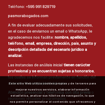
Teléfono:
+595 991 829719
pasmorabogados.com
A fin de evaluar adecuadamente sus solicitudes,
en el caso de enviarnos un email o WhatsApp, le
agradecemos nos facilite:
nombre, apellidos,
teléfono, email, empresa, dirección, país, asunto y
descripción detallada del escenario jurídico a
analizar.
Las instancias de análisis inicial
tienen carácter
profesional y se encuentran sujetas a honorarios
,
los cuales se informan previamente en función del
alcance y la complejidad del caso.
Este sitio Web utiliza cookies propias y de terceros para
mejorar nuestros servicios, elaborar información
Atención presencial y telefónica con cita previa
o
estadística, analizar sus hábitos de navegación, lo que
reuniones virtuales programadas.
nos permite personalizar el contenido que ofrecemos y